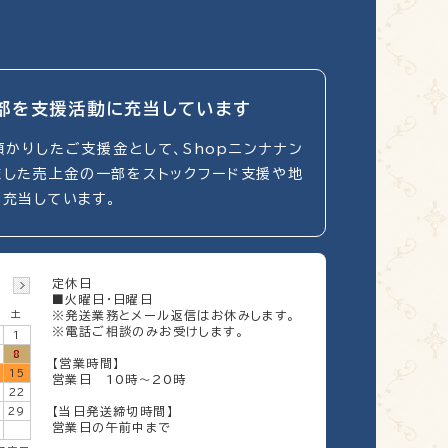
部を
支援活動に充当しています
かりしたご支援金として、Shopニンナナン
ました売上金の一部をストックフード支援や地
充当しています。
定休日
■火曜日・日曜日
土
※発送業務とメール返信はお休みします。
※電話ご相談のみお受けします。
1
8
【営業時間】
15
営業日 10時～20時
22
【当日発送締切時間】
29
営業日の午前中まで