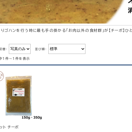
作りゴハンを行う時に最も手の掛かる「お肉以外の食材群」が【チーボ】ひ
切替：
並び順：
中1件～1件を表示
ット チーボ