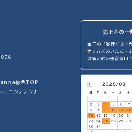
売上金の一
全てのお客様からお預
ナでお求めいただき
7056
域猫活動の運営費用に
Nanna総合TOP
2026/08
hopニンナナンナ
日
月
火
水
木
金
2
3
4
5
6
7
9
10
11
12
13
14
16
17
18
19
20
21
23
24
25
26
27
28
30
31