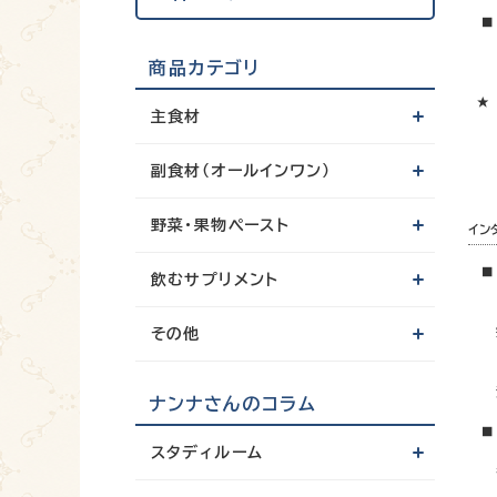
■ 
もし
お
商品カテゴリ
★ 
主食材
お客
副食材（オールインワン）
野菜・果物ペースト
イン
■ 
飲むサプリメント
当サ
当方
完全
その他
当方
責
ナンナさんのコラム
■ 
スタディルーム
当方
従い