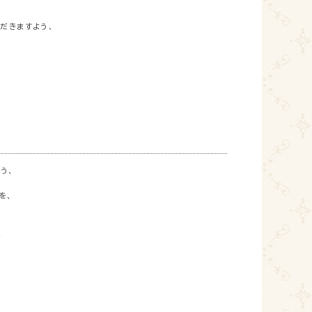
だきますよう、
う、
を、
、
、