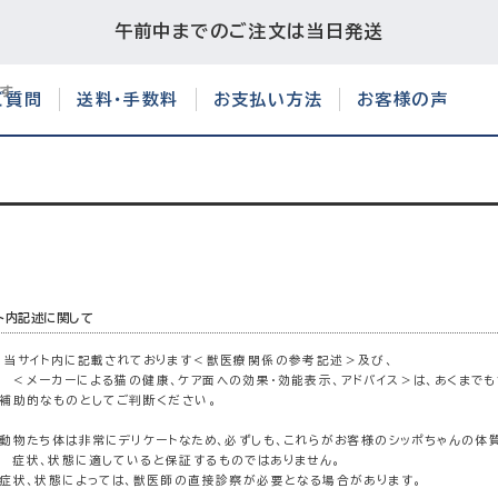
午前中までのご注文は当日発送
ご質問
送料・手数料
お支払い方法
お客様の声
ト内記述に関して
当サイト内に記載されております＜獣医療関係の参考記述＞及び、
ーカーによる猫の健康、ケア面への効果・効能表示、アドバイス＞は、あくまでも
的なものとしてご判断ください。
たち体は非常にデリケートなため、必ずしも、これらがお客様のシッポちゃんの体質
、状態に適していると保証するものではありません。
、状態によっては、獣医師の直接診察が必要となる場合があります。