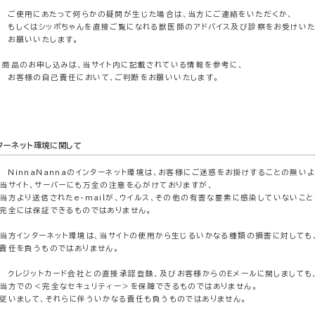
ご使用にあたって何らかの疑問が生じた場合は、当方にご連絡をいただくか、
くはシッポちゃんを直接ご覧になれる獣医師のアドバイス及び診察をお受けいた
願いいたします。
商品のお申し込みは、当サイト内に記載されている情報を参考に、
様の自己責任において、ご判断をお願いいたします。
ターネット環境に関して
NinnaNannaのインターネット環境は、お客様にご迷惑をお掛けすることの無いよ
イト、サーバーにも万全の注意を心がけておりますが、
より送信されたe-mailが、ウイルス、その他の有害な要素に感染していないこと
には保証できるものではありません。
インターネット環境は、当サイトの使用から生じるいかなる種類の損害に対しても
任を負うものではありません。
クレジットカード会社との直接承認登録、及びお客様からのＥメールに関しましても
での＜完全なセキュリティー＞を保障できるものではありません。
まして、それらに伴ういかなる責任も負うものではありません。