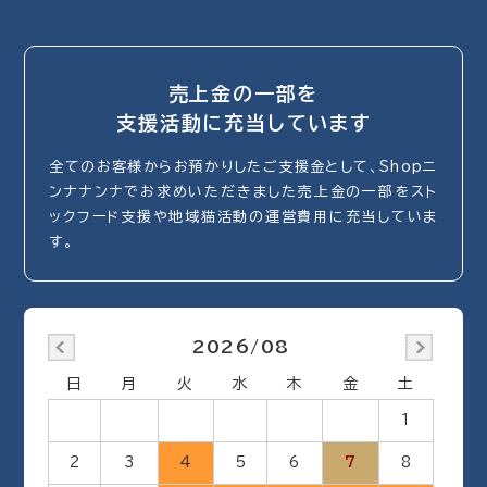
売上金の一部を
支援活動に充当しています
全てのお客様からお預かりしたご支援金として、Shopニ
ンナナンナでお求めいただきました売上金の一部をスト
ックフード支援や地域猫活動の運営費用に充当していま
す。
2026/08
日
月
火
水
木
金
土
1
2
3
4
5
6
7
8